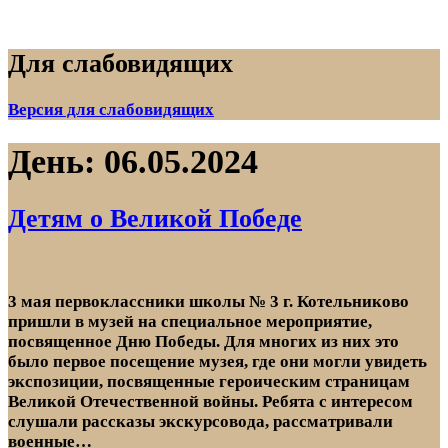
Skip
to
content
Для слабовидящих
МКУК «ИСТОРИКО-КРАЕВЕДЧЕСКИЙ МУЗЕЙ»
Официальный сайт МКУК «Историко–краеведческий
КОТЕЛЬНИКОВО
музей» Котельниковского района. Здесь Вы можете
Версия для слабовидящих
познакомиться с историей создания музея, получить
информацию о проводимых мероприятиях, экскурсиях
День:
06.05.2024
и выставках музея.
Детям о Великой Победе
3 мая первоклассники школы № 3 г. Котельниково
пришли в музей на специальное мероприятие,
посвященное Дню Победы. Для многих из них это
было первое посещение музея, где они могли увидеть
экспозиции, посвященные героическим страницам
Великой Отечественной войны. Ребята с интересом
слушали рассказы экскурсовода, рассматривали
военные…