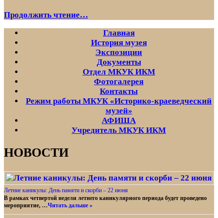
Детям
Продолжить чтение…
о
Главная
Великой
История музея
Победе
Экспозиции
Документы
Отдел МКУК ИКМ
Фотогалерея
Контакты
Режим работы МКУК «Историко-краеведческий
музей»
АФИША
Учредитель МКУК ИКМ
НОВОСТИ
Летние каникулы: День памяти и скорби – 22 июня
В рамках четвертой недели летнего каникулярного периода будет проведено
мероприятие, …
Читать дальше »